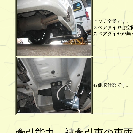
ヒッチ全景です。
スペアタイヤは空
スペアタイヤが無
右側取付部です。
牽引能力 被牽引車の車